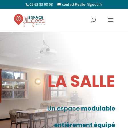
05 63 83 08 08
contact@salle-filgood.fr
LA SALLE
Un espace
modulable
entièrement équipé