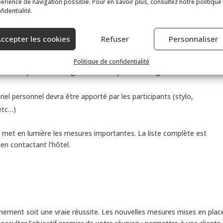
érience de navigation possible. Pour en savoir plus, consultez notre politique
on du nombre de participants pour assurer la distanciation
fidentialité.
. Nous préconisons une disposition en classe ou en théâtre pour
r plus aisément la distance de plus d’un mètre entre chaque
ccepter les cookies
Refuser
Personnaliser
ant
Politique de confidentialité
es et repas seront organisés en respectant les gestes barrières
iel personnel devra être apporté par les participants (stylo,
 etc…)
e met en lumière les mesures importantes. La liste complète est
 en contactant l’hôtel.
nement soit une vraie réussite. Les nouvelles mesures mises en plac