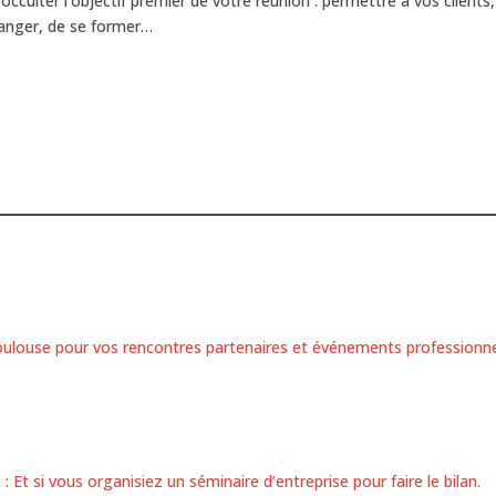
cculter l’objectif premier de votre réunion : permettre à vos clients
changer, de se former…
oulouse pour vos rencontres partenaires et événements professionn
: Et si vous organisiez un séminaire d’entreprise pour faire le bilan.