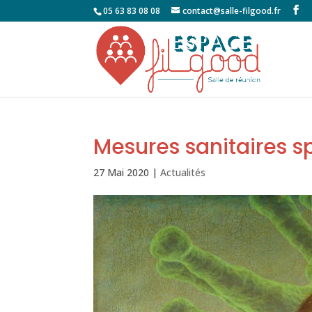
05 63 83 08 08
contact@salle-filgood.fr
Mesures sanitaires sp
27 Mai 2020
|
Actualités