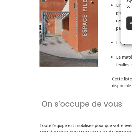
exp
Limitati
con
physique
respecte
A
particip
Les paus
Le matér
feuilles
Cette list
disponible
On s’occupe de vous
Toute l’équipe est mobilisée pour que votre évè